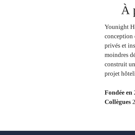
À 
Younight Hos
conception e
privés et in
moindres dé
construit un
projet hôteli
Fondée en
Collègues