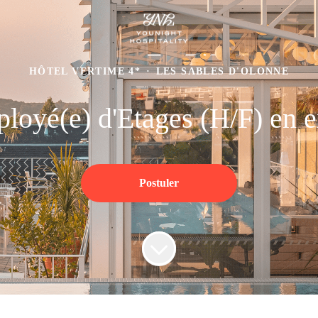
HÔTEL VERTIME 4*
·
LES SABLES D'OLONNE
loyé(e) d'Etages (H/F) en e
Postuler