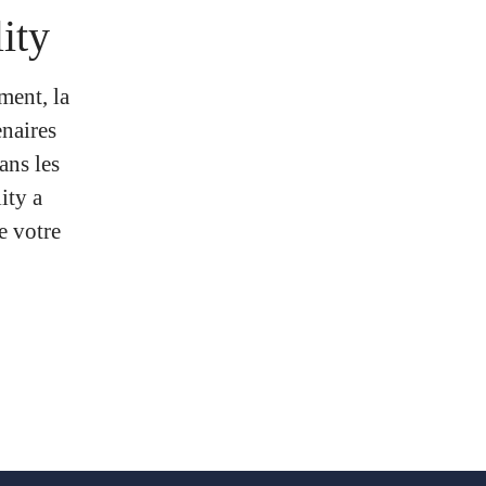
ity
ment, la
enaires
ans les
ity a
e votre