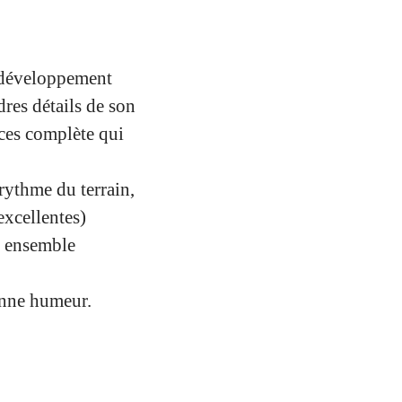
e développement
dres détails de son
ices complète qui
rythme du terrain,
excellentes)
r ensemble
bonne humeur.