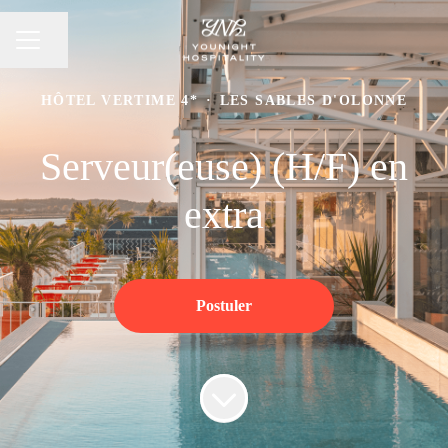
Partager la page
Menu carrière
HÔTEL VERTIME 4*
·
LES SABLES D'OLONNE
Serveur(euse) (H/F) en
extra
Postuler